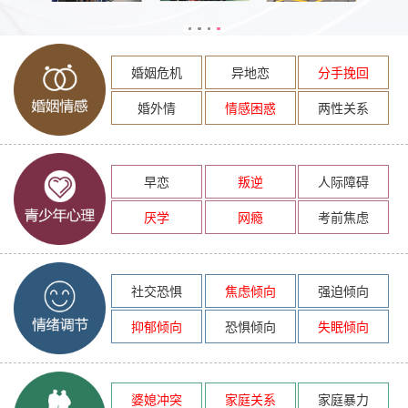
婚姻危机
异地恋
分手挽回
婚外情
情感困惑
两性关系
早恋
叛逆
人际障碍
厌学
网瘾
考前焦虑
社交恐惧
焦虑倾向
强迫倾向
抑郁倾向
恐惧倾向
失眠倾向
婆媳冲突
家庭关系
家庭暴力