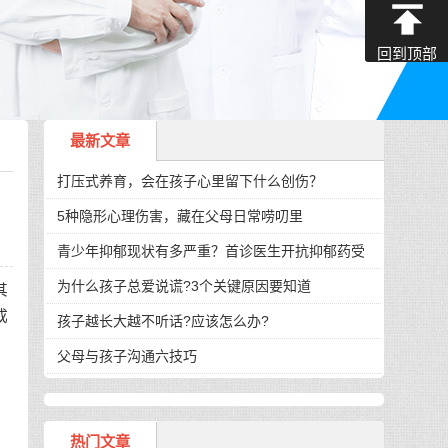
回到顶部
最新文章
打压式养育，会在孩子心里留下什么创伤？
5种隐形心理伤害，藏在父母日常唠叨里
青少年抑郁现状有多严重？首诊医生开抗抑郁药受
为什么孩子总爱说谎?3个关键原因要知道
其
成
孩子越长大越不听话?应该怎么办?
父母与孩子沟通六技巧
热门文章