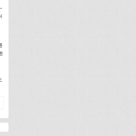
一
兴
感
他
，
上