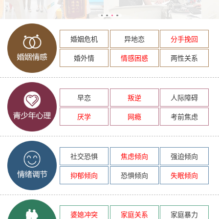
婚姻危机
异地恋
分手挽回
婚外情
情感困惑
两性关系
早恋
叛逆
人际障碍
厌学
网瘾
考前焦虑
社交恐惧
焦虑倾向
强迫倾向
抑郁倾向
恐惧倾向
失眠倾向
婆媳冲突
家庭关系
家庭暴力