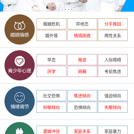
婚姻危机
异地恋
分手挽回
婚外情
情感困惑
两性关系
早恋
叛逆
人际障碍
厌学
网瘾
考前焦虑
社交恐惧
焦虑倾向
强迫倾向
抑郁倾向
恐惧倾向
失眠倾向
婆媳冲突
家庭关系
家庭暴力