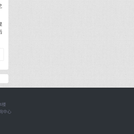
之
是
后
4楼
咨询中心