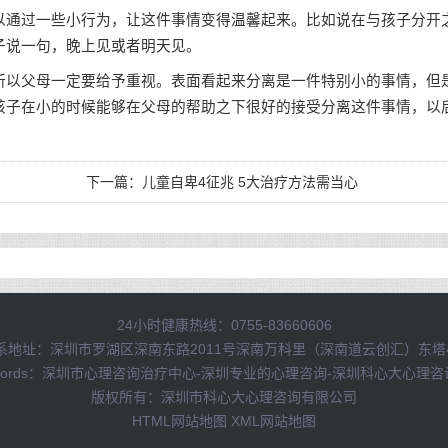
通过一些小行为，让这件事情变得温馨起来。比如说在与孩子分开
子说一句，晚上见或者明天见。
以父母一定要给予重视。表面看起来分离是一件特别小的事情，但
孩子在小的时候能够在父母的帮助之下很好的接受分离这件事情，以
下一篇：
儿童自卑4征兆 5大治疗方法需当心
24小时健康热线：0755-83660606
系地址：深圳市罗湖区深南东路2011号深南万科里（深南道云创汇）东塔
Words：深圳市心理咨询治疗中心-深圳专业的心理咨询-深圳科心大心理
版权所有：深圳市科心大心理咨询有限公司
HTML网站地图
XML网站地图