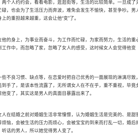
两个人约约会，看看电影，逛逛街等，生活的比较简单。一旦成了
忙碌，也会为了生活压力而奔波，难免会发生不愉快，甚至争吵。男
上的重担越来越重，这会让他“变”了。
他的身上，为事业而奋斗，为工作而忙碌，为家而努力，生活的重
到工作中，而忽略了家，忽略了女人的感受，这时候女人会觉得他变
些不良习惯、缺点等，在恋爱时把自己优秀的一面展现的淋漓尽致
追到手了，是该本性流露了，无所谓女人在不在乎，重不重视，毕竟
现他变了，其实这是男人的真面目暴露出来了。
人在结婚之前对婚姻生活非常憧憬，认为婚姻生活是完美的、是甜
碎烦恼，会被生活的压力而烦心，会被宝宝的到来而打乱一切，婚后
，听话的男人，所以她觉得男人变了。