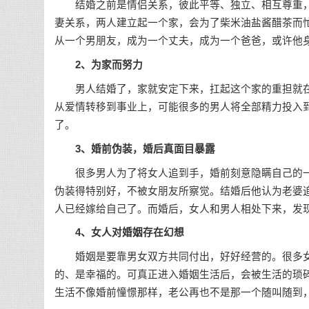
结婚之前是情侣关系，彼此平等、独立、相互尊重，
妻关系，两人建立起一个家，会为了柴米油盐酱醋茶而
从一个男朋友，成为一个丈夫，成为一个爸爸，或许他身
2、为家而努力
男人结婚了，家就安定下来，扛起这个家的重担就在
从爱情转移到事业上，可能很多的男人将全部精力投入
了。
3、婚前伪装，婚后真面目暴露
很多男人为了将女人追到手，婚前刻意隐瞒自己的一
伪装得特别好，不被女朋友所察觉。结婚后他认为老婆
人已经嫁给自己了。而婚后，女人和男人相处下来，发
4、女人对婚姻存在幻想
婚姻是要靠男女双方共同付出，好好经营的。很多女
的、是幸福的。可真正进入婚姻生活后，会被生活的琐
生活不像婚前憧憬那样，老公再也不是那一个随叫随到