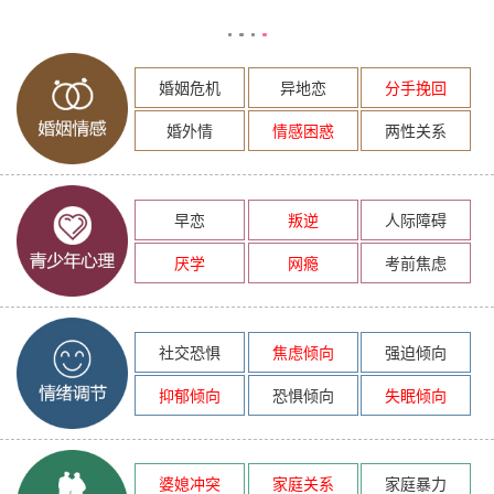
婚姻危机
异地恋
分手挽回
婚外情
情感困惑
两性关系
早恋
叛逆
人际障碍
厌学
网瘾
考前焦虑
社交恐惧
焦虑倾向
强迫倾向
抑郁倾向
恐惧倾向
失眠倾向
婆媳冲突
家庭关系
家庭暴力