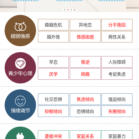
婚姻危机
异地恋
分手挽回
婚外情
情感困惑
两性关系
早恋
叛逆
人际障碍
厌学
网瘾
考前焦虑
社交恐惧
焦虑倾向
强迫倾向
抑郁倾向
恐惧倾向
失眠倾向
婆媳冲突
家庭关系
家庭暴力