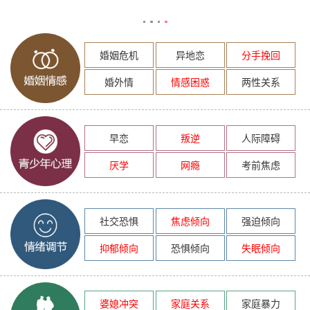
婚姻危机
异地恋
分手挽回
婚外情
情感困惑
两性关系
早恋
叛逆
人际障碍
厌学
网瘾
考前焦虑
社交恐惧
焦虑倾向
强迫倾向
抑郁倾向
恐惧倾向
失眠倾向
婆媳冲突
家庭关系
家庭暴力