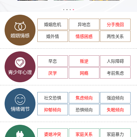
婚姻危机
异地恋
分手挽回
婚外情
情感困惑
两性关系
早恋
叛逆
人际障碍
厌学
网瘾
考前焦虑
社交恐惧
焦虑倾向
强迫倾向
抑郁倾向
恐惧倾向
失眠倾向
婆媳冲突
家庭关系
家庭暴力