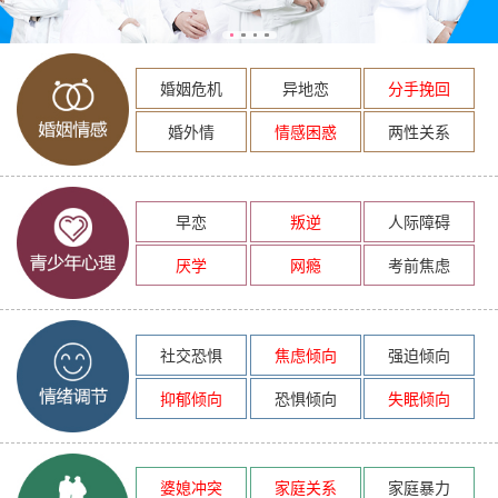
婚姻危机
异地恋
分手挽回
婚外情
情感困惑
两性关系
早恋
叛逆
人际障碍
厌学
网瘾
考前焦虑
社交恐惧
焦虑倾向
强迫倾向
抑郁倾向
恐惧倾向
失眠倾向
婆媳冲突
家庭关系
家庭暴力