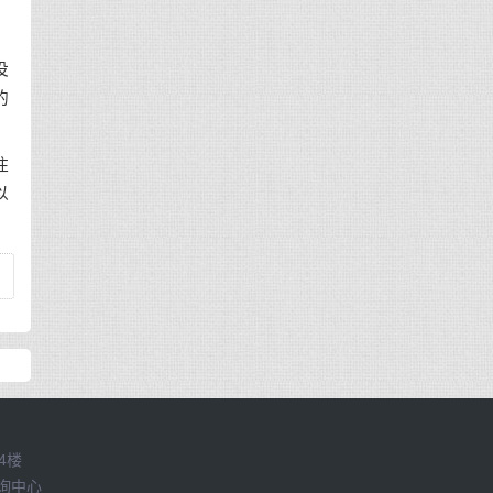
没
的
住
以
4楼
咨询中心