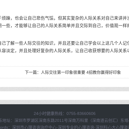
烦躁，也会让自己悲伤气馁。但其实复杂的人际关系对自己来讲并
朗一些，才能够让自己的人际关系简单并且交际到自己，价值观一样
己了解一些人际交往的知识，并且还要让自己学会以上这几个人记
从容淡定，并且处理好复杂的人际关系，让自己收获想要的人际关系
下一篇：
人际交往第一印象很重要 4招教你赢得好印象
24小时健康热线：0755-83660606
系地址：深圳市罗湖区深南东路2011号深南万科里（深南道云创汇）东塔
Words：深圳市心理咨询治疗中心-深圳专业的心理咨询-深圳科心大心理