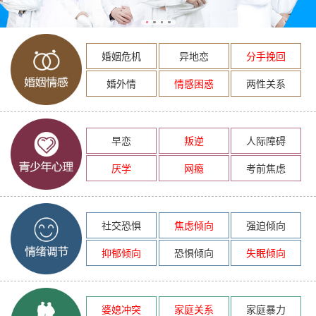
婚姻危机
异地恋
分手挽回
婚外情
情感困惑
两性关系
早恋
叛逆
人际障碍
厌学
网瘾
考前焦虑
社交恐惧
焦虑倾向
强迫倾向
抑郁倾向
恐惧倾向
失眠倾向
婆媳冲突
家庭关系
家庭暴力